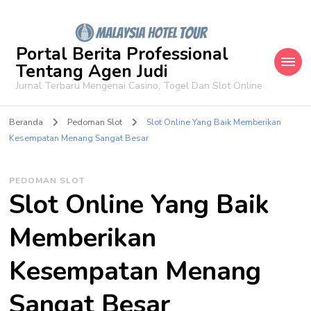
Portal Berita Professional
Tentang Agen Judi
Jurnal Terbaru Mengenai Casino, Togel Dan Slot Online
Beranda
Pedoman Slot
Slot Online Yang Baik Memberikan
Kesempatan Menang Sangat Besar
PEDOMAN SLOT
Slot Online Yang Baik
Memberikan
Kesempatan Menang
Sangat Besar