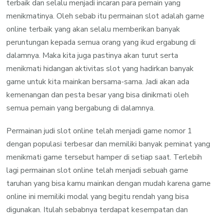
terbaik dan selalu menjadi incaran para pemain yang
menikmatinya. Oleh sebab itu permainan slot adalah game
online terbaik yang akan selalu memberikan banyak
peruntungan kepada semua orang yang ikud ergabung di
dalamnya. Maka kita juga pastinya akan turut serta
menikmati hidangan aktivitas slot yang hadirkan banyak
game untuk kita mainkan bersama-sama. Jadi akan ada
kemenangan dan pesta besar yang bisa dinikmati oleh
semua pemain yang bergabung di dalamnya.
Permainan judi slot online telah menjadi game nomor 1
dengan populasi terbesar dan memiliki banyak peminat yang
menikmati game tersebut hamper di setiap saat. Terlebih
lagi permainan slot online telah menjadi sebuah game
taruhan yang bisa kamu mainkan dengan mudah karena game
online ini memiliki modal yang begitu rendah yang bisa
digunakan. Itulah sebabnya terdapat kesempatan dan