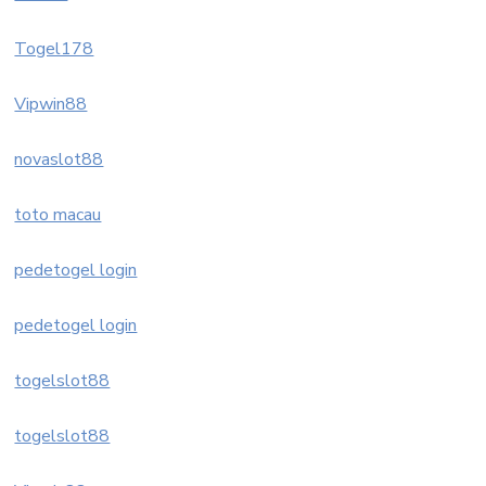
Togel178
Vipwin88
novaslot88
toto macau
pedetogel login
pedetogel login
togelslot88
togelslot88