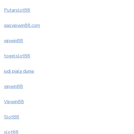
Putarslot88
gasvipwin88.com
vipwin88
togelslot88
judi piala dunia
vipwin88
Vipwin88
Slot88
slot88