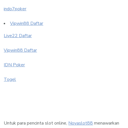
indo7poker
Vipwin88 Daftar
Live22 Daftar
Vipwin88 Daftar
IDN Poker
Togel
Untuk para pencinta slot online,
Novaslot88
menawarkan