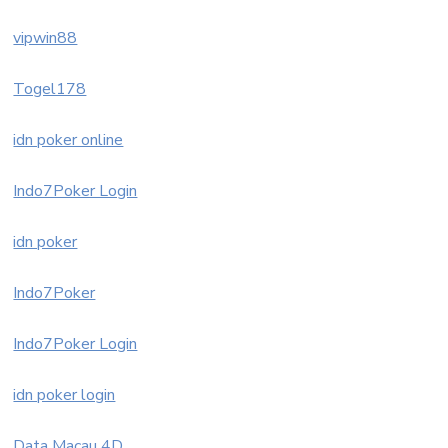
vipwin88
Togel178
idn poker online
Indo7Poker Login
idn poker
Indo7Poker
Indo7Poker Login
idn poker login
Data Macau 4D