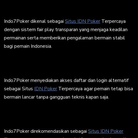
Indo7Poker dikenal sebagai
Situs IDN Poker
Terpercaya
dengan sistem fair play transparan yang menjaga keadilan
permainan serta memberikan pengalaman bermain stabil
bagi pemain Indonesia.
Indo7Poker menyediakan akses daftar dan login alternatif
sebagai Situs
IDN Poker
Terpercaya agar pemain tetap bisa
bermain lancar tanpa gangguan teknis kapan saja.
Indo7Poker direkomendasikan sebagai
Situs IDN Poker